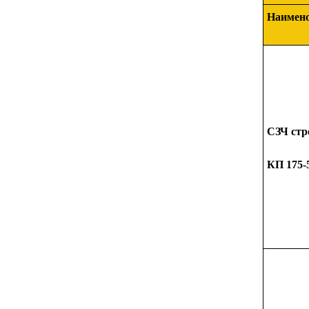
Наимено
СЗЧ стр
КП 175-