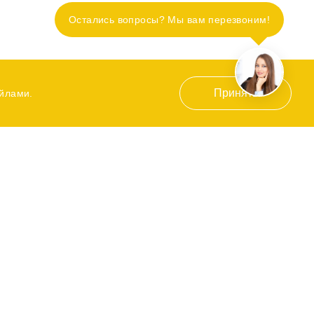
Остались вопросы? Мы вам перезвоним!
Принять
айлами.
Контакты
+7 (863) 206-10-46
г. Ростов-на-Дону, пр. 40-летия
Победы, 37/2
venez@bk.ru