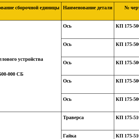
вание сборочной единицы
Наименование детали
№ чер
Ось
КП 175-50
Ось
КП 175-50
елового устройства
Ось
КП 175-50
500-000 СБ
Ось
КП 175-50
Ось
КП 175-50
Траверса
КП 175-51
Гайка
КП 175-51