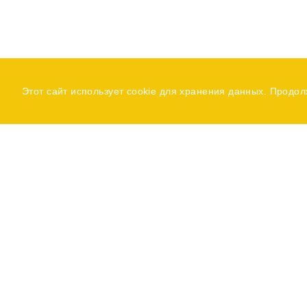
Этот сайт использует cookie для хранения данных. Продол
Навиг
Главн
Катало
О ком