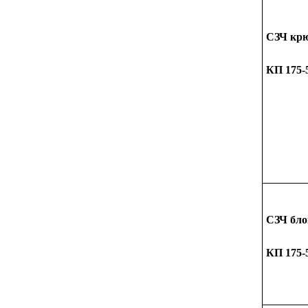
СЗЧ крю
КП 175-
СЗЧ бло
КП 175-