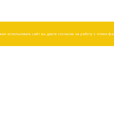
жая использовать сайт вы даете согласие на работу с этими ф
ация
ая
Услуги
Контакты
г
Продажа кранов
пании
Покупка кранов