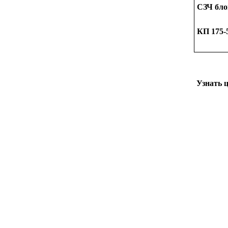
СЗЧ бл
КП 175-
Узнать 